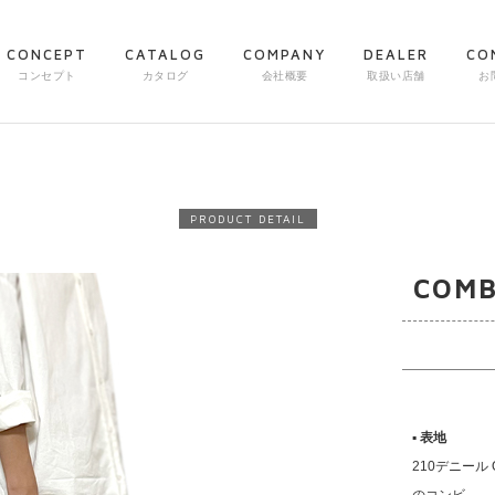
CONCEPT
CATALOG
COMPANY
DEALER
CO
コンセプト
カタログ
会社概要
取扱い店舗
お
PRODUCT DETAIL
COMB
▪︎ 表地
210デニール 
のコンビ。