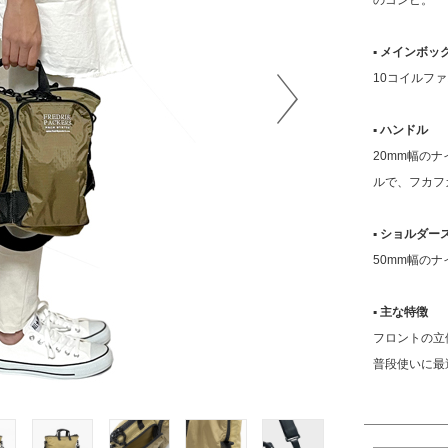
▪︎ メインボッ
10コイルファ
Next
▪︎ ハンドル
20mm幅の
ルで、フカフ
▪︎ ショルダ
50mm幅の
▪︎ 主な特徴
フロントの立
普段使いに最