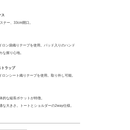
クス
スナー、33cm開口。
ナイロン袋織りテープを使用。パッド入りのハンド
カな握り心地。
ーストラップ
ナイロンシート織りテープを使用。取り外し可能。
体的な縦長ポケットが特徴。
適な大きさ。トートとショルダーの2way仕様。