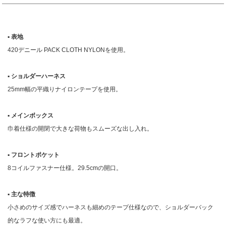
▪︎ 表地
420デニール PACK CLOTH NYLONを使用。
▪︎ ショルダーハーネス
25mm幅の平織りナイロンテープを使用。
▪︎ メインボックス
巾着仕様の開閉で大きな荷物もスムーズな出し入れ。
▪︎ フロントポケット
8コイルファスナー仕様。29.5cmの開口。
▪︎ 主な特徴
小さめのサイズ感でハーネスも細めのテープ仕様なので、ショルダーバック
的なラフな使い方にも最適。