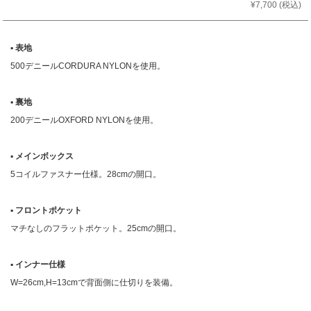
¥7,700
(税込)
▪︎ 表地
500デニールCORDURA NYLONを使用。
▪︎ 裏地
200デニールOXFORD NYLONを使用。
▪︎ メインボックス
5コイルファスナー仕様。28cmの開口。
▪︎ フロントポケット
マチなしのフラットポケット。25cmの開口。
▪︎ インナー仕様
W=26cm,H=13cmで背面側に仕切りを装備。