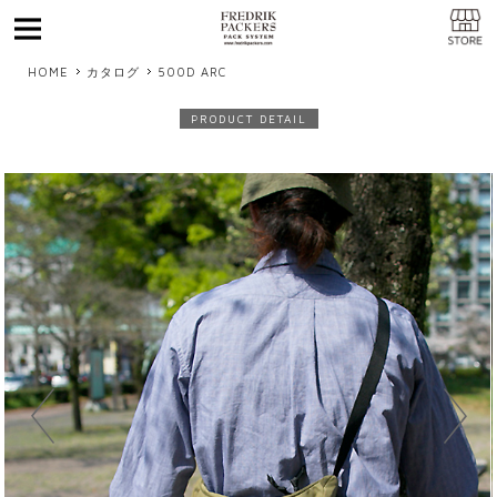
MENU
HOME
カタログ
500D ARC
PRODUCT DETAIL
Previous
Next