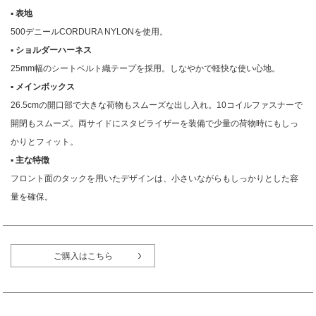
▪︎ 表地
500デニールCORDURA NYLONを使用。
▪︎ ショルダーハーネス
25mm幅のシートベルト織テープを採用。しなやかで軽快な使い心地。
▪︎ メインボックス
26.5cmの開口部で大きな荷物もスムーズな出し入れ。10コイルファスナーで
開閉もスムーズ。両サイドにスタビライザーを装備で少量の荷物時にもしっ
かりとフィット。
▪︎ 主な特徴
フロント面のタックを用いたデザインは、小さいながらもしっかりとした容
量を確保。
ご購入はこちら