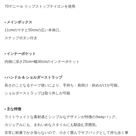
70デニール リップストップナイロンを使用
▪︎ メインボックス
11cmのマチと50cmの広い本体口。
スナップボタン付き
▪︎ インナーポケット
内側に深さ25cm×幅30cmのインナーポケット
▪︎ ハンドル & ショルダーストラップ
長さのことなるテープ使いにより、手持ち・肩掛け・斜めがけが可能。
ショルダーストラップは取り外しが可能
▪︎ 主な特徴
ライトウェイトな素材感とシンプルなデザインが特徴の3wayバッグ。
カジュアルにも、きれいめなスタイルにも馴染む雰囲気。
非常に軽量でかさ張らないので、小さく畳んでサブバッグとして持ち歩く事